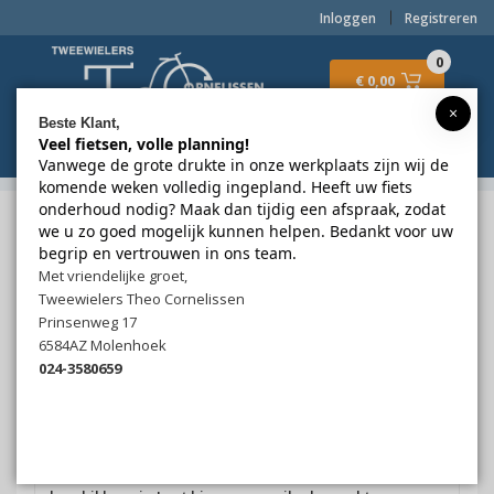
Inloggen
Registreren
0
€ 0,00
×
Beste Klant,
Veel fietsen, volle planning!
Menu
Vanwege de grote drukte in onze werkplaats zijn wij de
komende weken volledig ingepland. Heeft uw fiets
onderhoud nodig? Maak dan tijdig een afspraak, zodat
2wielerstheocornelissen.nl
Onderdelen & Accessoires
we u zo goed mogelijk kunnen helpen. Bedankt voor uw
Pedalen
TIPTOP
Simson pedalen Kinder Basic
begrip en vertrouwen in ons team.
Met vriendelijke groet,
TIPTOP
Simson pedalen Kinder
Tweewielers Theo Cornelissen
Basic
Prinsenweg 17
6584AZ Molenhoek
024-3580659
€ 7,50
Niet op voorraad
Helaas is dit product niet meer op voorraad. We kunnen
u een bericht sturen wanneer dit product weer