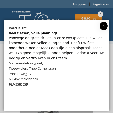
Inloggen
Registreren
0
€ 0,00
×
Beste Klant,
Veel fietsen, volle planning!
Menu
Vanwege de grote drukte in onze werkplaats zijn wij de
komende weken volledig ingepland. Heeft uw fiets
onderhoud nodig? Maak dan tijdig een afspraak, zodat
2wielerstheocornelissen.nl
Onderdelen & Accessoires
we u zo goed mogelijk kunnen helpen. Bedankt voor uw
Pedalen
begrip en vertrouwen in ons team.
Simson
pedaalset elegant deluxe reflectoren (2)
Met vriendelijke groet,
Tweewielers Theo Cornelissen
Simson
pedaalset elegant deluxe
Prinsenweg 17
reflectoren (2)
6584AZ Molenhoek
024-3580659