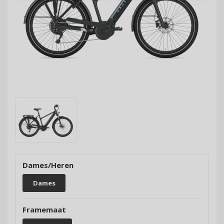
Dames/Heren
Dames
Framemaat