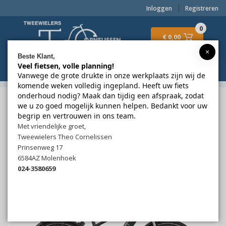
Inloggen
Registreren
0
€ 0,00
×
Beste Klant,
Veel fietsen, volle planning!
Menu
Vanwege de grote drukte in onze werkplaats zijn wij de
komende weken volledig ingepland. Heeft uw fiets
onderhoud nodig? Maak dan tijdig een afspraak, zodat
2wielerstheocornelissen.nl
Fietsen
we u zo goed mogelijk kunnen helpen. Bedankt voor uw
Elektrisch middenmotor
Gazelle
MEDEO T10 HMB (3)
begrip en vertrouwen in ons team.
Met vriendelijke groet,
Gazelle
MEDEO T10 HMB (3)
Tweewielers Theo Cornelissen
Prinsenweg 17
6584AZ Molenhoek
024-3580659