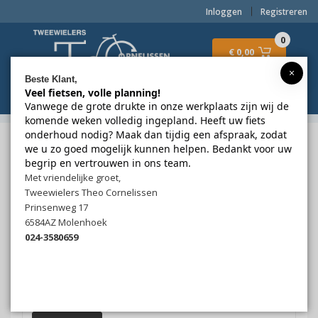
Inloggen
Registreren
0
€ 0,00
×
Beste Klant,
Veel fietsen, volle planning!
Menu
Vanwege de grote drukte in onze werkplaats zijn wij de
komende weken volledig ingepland. Heeft uw fiets
onderhoud nodig? Maak dan tijdig een afspraak, zodat
2wielerstheocornelissen.nl
Fietsen
we u zo goed mogelijk kunnen helpen. Bedankt voor uw
Elektrisch middenmotor
Ebike das Original
Comfort Plus
begrip en vertrouwen in ons team.
Met vriendelijke groet,
Ebike das Original
Comfort Plus
Tweewielers Theo Cornelissen
Prinsenweg 17
6584AZ Molenhoek
Dames/Heren
024-3580659
Vrouw
Framemaat