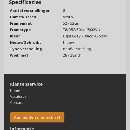
Specificaties
Aantal versnellingen
8
Dames/Heren
Vrouw
Framemaat
52 / 52cm
Frametype
T8/D52/50Nm/500Wh
Kleur
Light Grey - Black -Glossy
Nieuw/Gebruikt
Nieuw
Type versnelling
naafversnelling
Wielmaat
28 / 28inch
Klantenservice
Home
Vacatures
Contact
Aanmelden nieuwsbrief
Informatie