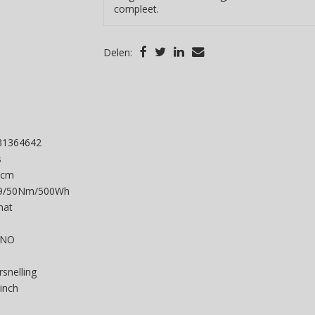
compleet.
Delen:
31364642
s
9cm
9/50Nm/500Wh
mat
ANO
snelling
inch