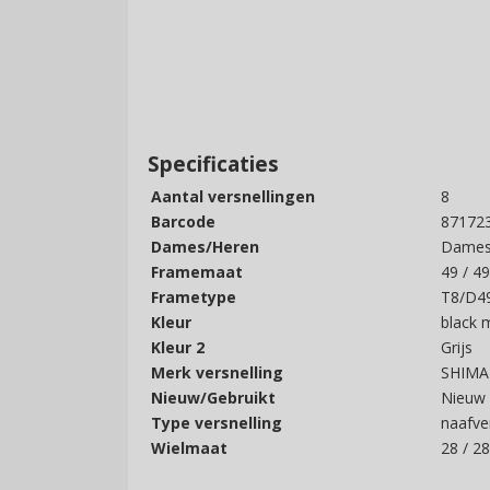
Specificaties
Aantal versnellingen
8
Barcode
87172
Dames/Heren
Dame
Framemaat
49 / 4
Frametype
T8/D4
Kleur
black 
Kleur 2
Grijs
Merk versnelling
SHIM
Nieuw/Gebruikt
Nieuw
Type versnelling
naafver
Wielmaat
28 / 28