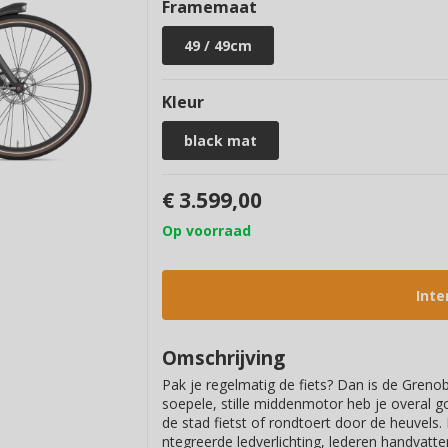
Framemaat
49 / 49cm
Kleur
black mat
€ 3.599,00
Op voorraad
Inte
Omschrijving
Pak je regelmatig de fiets? Dan is de Grenob
soepele, stille middenmotor heb je overal g
de stad fietst of rondtoert door de heuvels.
ntegreerde ledverlichting, lederen handvatt