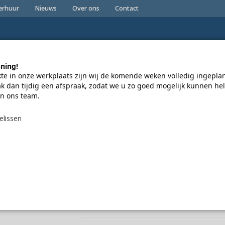
erhuur
Nieuws
Over ons
Contact
nning!
e in onze werkplaats zijn wij de komende weken volledig ingeplan
nderdelen & Accessoires
Sale
 dan tijdig een afspraak, zodat we u zo goed mogelijk kunnen he
in ons team.
Alle producten in de winkel aanwezig
Niet goed geld terug
elissen
sch middenmotor
Gazelle
GRENOBLE C8 HMB (3)
Gazelle
GRENOBLE C8 HMB
Dames/Heren
Dames