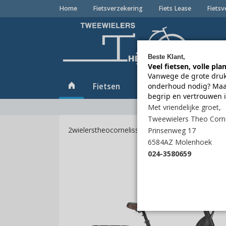
Home
Fietsverzekering
Fiets Lease
Fietsv
Beste Klant,
Veel fietsen, volle pla
Vanwege de grote drukt
Fietsen
Gebruikte fietsen
O
onderhoud nodig? Maak
begrip en vertrouwen 
Met vriendelijke groet,
Tweewielers Theo Corn
2wielerstheocornelissen.nl
Fietsen
Elektri
Prinsenweg 17
6584AZ Molenhoek
024-3580659